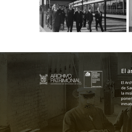
El a
El Arc
de Sa
la mis
poner 
inmate