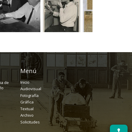
Menú
Inicio
ria de
lo
Audiovisual
Fotografía
Gráfica
Textual
Archivo
Solicitudes