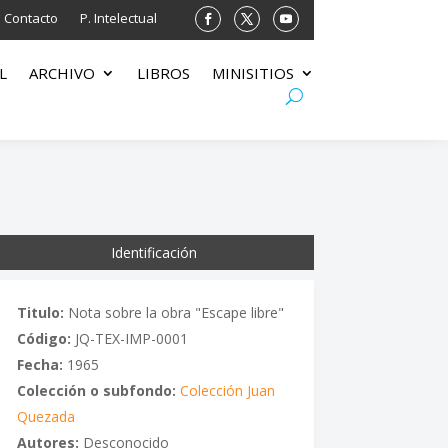
Contacto
P. Intelectual
L
ARCHIVO
LIBROS
MINISITIOS
Identificación
Titulo:
Nota sobre la obra "Escape libre"
Código:
JQ-TEX-IMP-0001
Fecha:
1965
Colección o subfondo:
Colección Juan
Quezada
Autores:
Desconocido