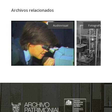
Archivos relacionados
fía
Audiovisual
Fotografía