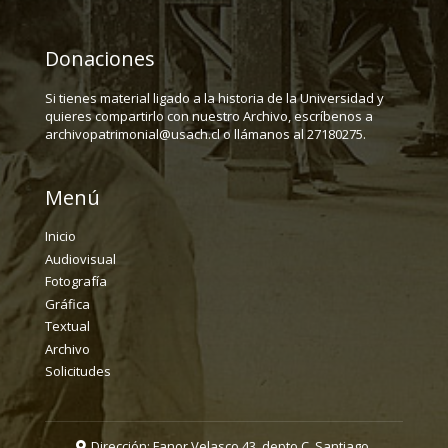
Donaciones
Si tienes material ligado a la historia de la Universidad y
quieres compartirlo con nuestro Archivo, escríbenos a
archivopatrimonial@usach.cl o llámanos al 27180275.
Menú
Inicio
Audiovisual
Fotografía
Gráfica
Textual
Archivo
Solicitudes
Dirección: Fanor Velasco 43, depto C. Santiago.