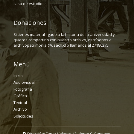
casa de estudios.
Donaciones
Si tienes material ligado a la historia de la Universidad y
quieres compartirlo con nuestro Archivo, escríbenos a
archivopatrimonial@usach.cl o llámanos al 27180275.
Menú
Inicio
Audiovisual
Fotografía
Gráfica
Textual
Archivo
Solicitudes
Dirección: Fanor Velasco 43, depto C. Santiago.