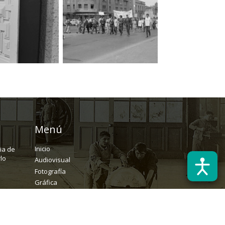
Menú
Inicio
ria de
lo
Audiovisual
Fotografía
Gráfica
Textual
Archivo
Solicitudes