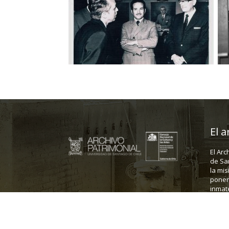
El a
El Arc
de Sa
la mis
poner 
inmate