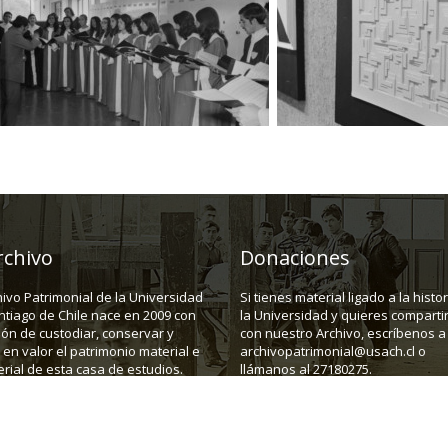
rchivo
Donaciones
hivo Patrimonial de la Universidad
Si tienes material ligado a la histo
ntiago de Chile nace en 2009 con
la Universidad y quieres compartir
ión de custodiar, conservar y
con nuestro Archivo, escríbenos a
en valor el patrimonio material e
archivopatrimonial@usach.cl o
rial de esta casa de estudios.
llámanos al 27180275.