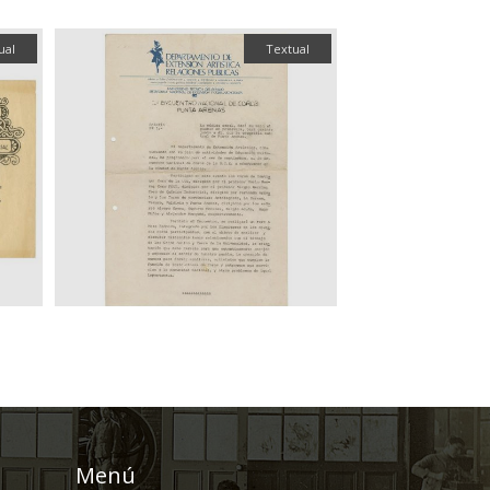
ual
Textual
Menú