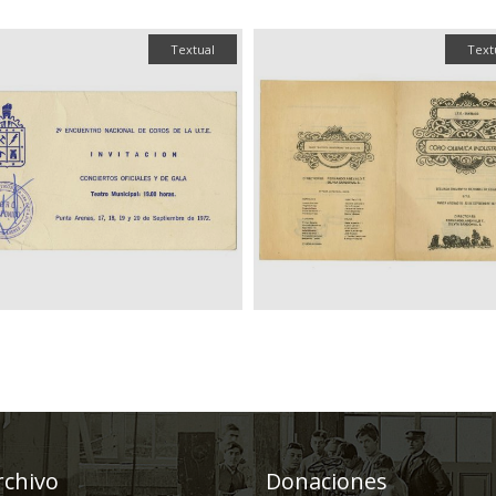
Textual
Text
rchivo
Donaciones