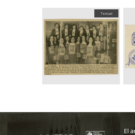
Textual
El a