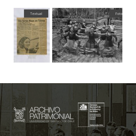
ual
Textual
Fotografía