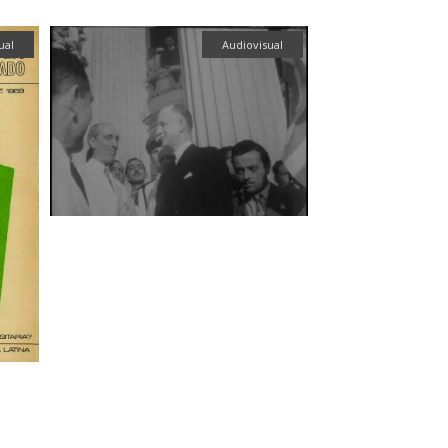
ual
Audiovisual