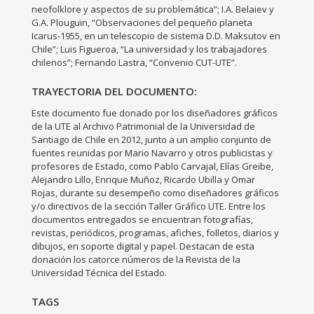
neofolklore y aspectos de su problemática”; I.A. Belaiev y
G.A. Plouguin, “Observaciones del pequeño planeta
Icarus-1955, en un telescopio de sistema D.D. Maksutov en
Chile”; Luis Figueroa, “La universidad y los trabajadores
chilenos”; Fernando Lastra, “Convenio CUT-UTE”.
TRAYECTORIA DEL DOCUMENTO:
Este documento fue donado por los diseñadores gráficos
de la UTE al Archivo Patrimonial de la Universidad de
Santiago de Chile en 2012, junto a un amplio conjunto de
fuentes reunidas por Mario Navarro y otros publicistas y
profesores de Estado, como Pablo Carvajal, Elías Greibe,
Alejandro Lillo, Enrique Muñoz, Ricardo Ubilla y Omar
Rojas, durante su desempeño como diseñadores gráficos
y/o directivos de la sección Taller Gráfico UTE. Entre los
documentos entregados se encuentran fotografías,
revistas, periódicos, programas, afiches, folletos, diarios y
dibujos, en soporte digital y papel. Destacan de esta
donación los catorce números de la Revista de la
Universidad Técnica del Estado.
TAGS