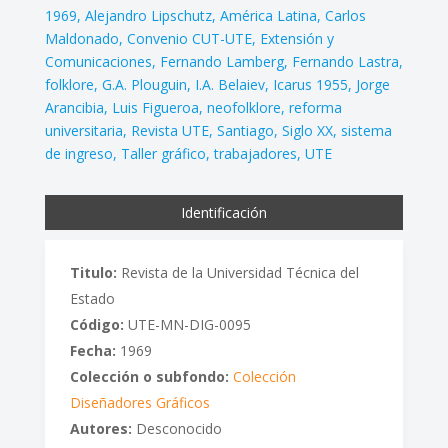
1969
Alejandro Lipschutz
América Latina
Carlos
Maldonado
Convenio CUT-UTE
Extensión y
Comunicaciones
Fernando Lamberg
Fernando Lastra
folklore
G.A. Plouguin
I.A. Belaiev
Icarus 1955
Jorge
Arancibia
Luis Figueroa
neofolklore
reforma
universitaria
Revista UTE
Santiago
Siglo XX
sistema
de ingreso
Taller gráfico
trabajadores
UTE
Identificación
Titulo:
Revista de la Universidad Técnica del
Estado
Código:
UTE-MN-DIG-0095
Fecha:
1969
Colección o subfondo:
Colección
Diseñadores Gráficos
Autores:
Desconocido