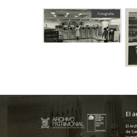
Fotografía
El a
El Arc
de Sa