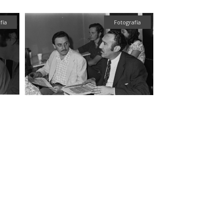
fía
Fotografía