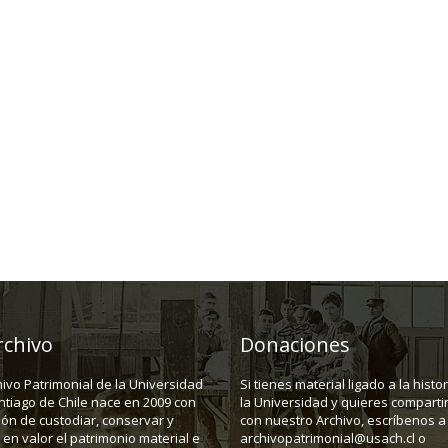
rchivo
Donaciones
hivo Patrimonial de la Universidad
Si tienes material ligado a la histo
ntiago de Chile nace en 2009 con
la Universidad y quieres compartir
ión de custodiar, conservar y
con nuestro Archivo, escríbenos a
en valor el patrimonio material e
archivopatrimonial@usach.cl o