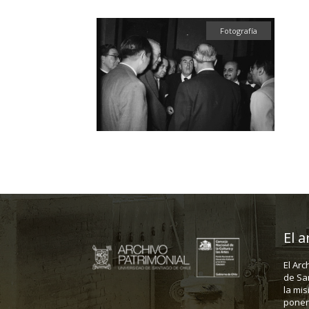
Fotografía
El a
El Arc
de Sa
la mis
poner 