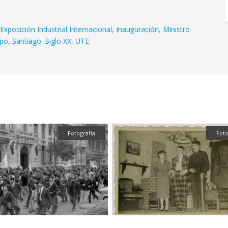
Exposición Industrial Internacional
Inauguración
Ministro
mpo
Santiago
Siglo XX
UTE
Fotografía
Fotog