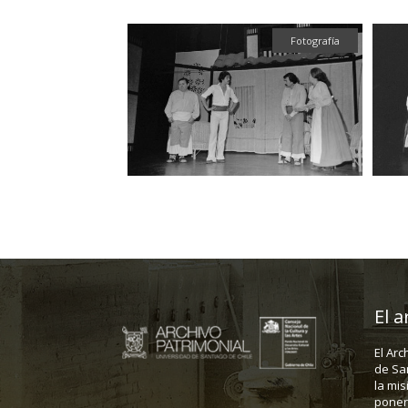
Fotografía
El a
El Arc
de Sa
la mis
poner 