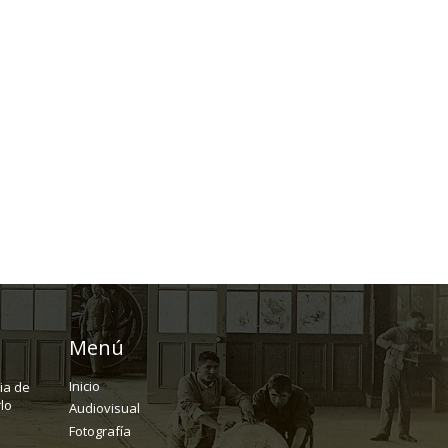
Menú
Inicio
ria de
lo
Audiovisual
Fotografía