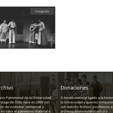
Fotografía
rchivo
Donaciones
hivo Patrimonial de la Universidad
Si tienes material ligado a la histo
ntiago de Chile nace en 2009 con
la Universidad y quieres compartir
ión de custodiar, conservar y
con nuestro Archivo, escríbenos a
en valor el patrimonio material e
archivopatrimonial@usach.cl o