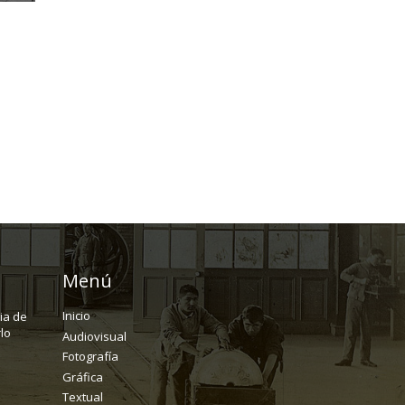
Menú
Inicio
ria de
lo
Audiovisual
Fotografía
Gráfica
Textual