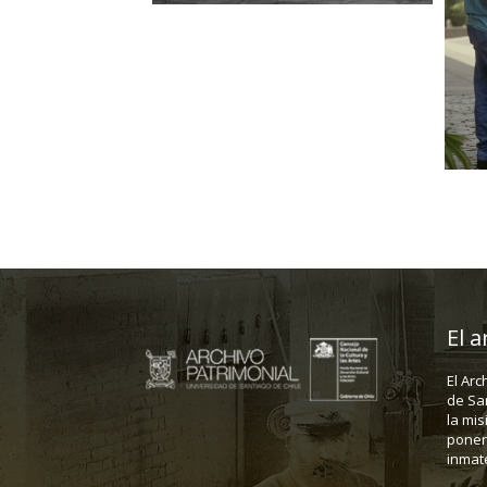
El a
El Arc
de Sa
la mis
poner 
inmate