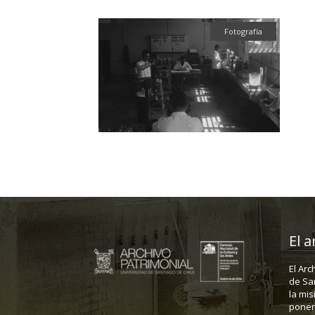
Fotografía
El a
El Arc
de Sa
la mis
poner 