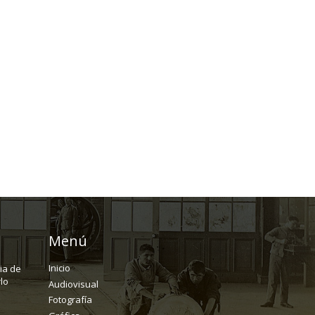
Menú
Inicio
ria de
lo
Audiovisual
Fotografía