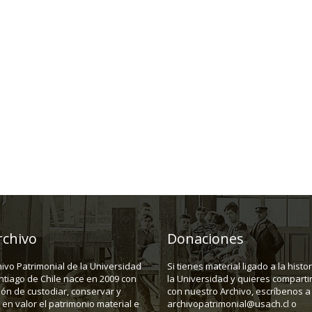
rchivo
Donaciones
hivo Patrimonial de la Universidad
Si tienes material ligado a la histo
ntiago de Chile nace en 2009 con
la Universidad y quieres compartir
ión de custodiar, conservar y
con nuestro Archivo, escríbenos a
en valor el patrimonio material e
archivopatrimonial@usach.cl o