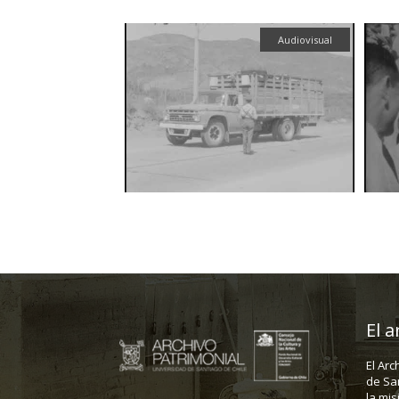
Audiovisual
El a
El Arc
de Sa
la mis