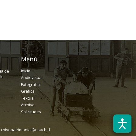
Menú
Inicio
ria de
lo
Audiovisual
Fotografía
Gráfica
Textual
Archivo
Solicitudes
rchivopatrimonial@usach.cl