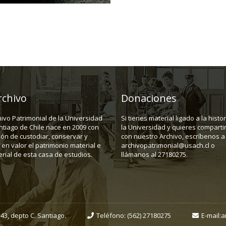
rchivo
Donaciones
hivo Patrimonial de la Universidad
Si tienes material ligado a la histo
ntiago de Chile nace en 2009 con
la Universidad y quieres compartir
ión de custodiar, conservar y
con nuestro Archivo, escríbenos a
en valor el patrimonio material e
archivopatrimonial@usach.cl o
rial de esta casa de estudios.
llámanos al 27180275.
43, depto C. Santiago.
Teléfono:
(562) 27180275
E-mail:
a