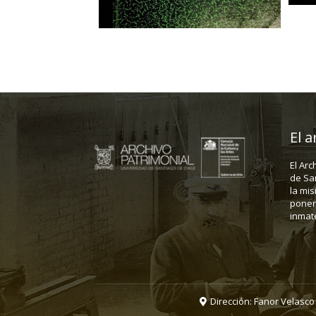
El a
El Arc
de Sa
la mis
poner 
inmate
Dirección: Fanor Velasco 