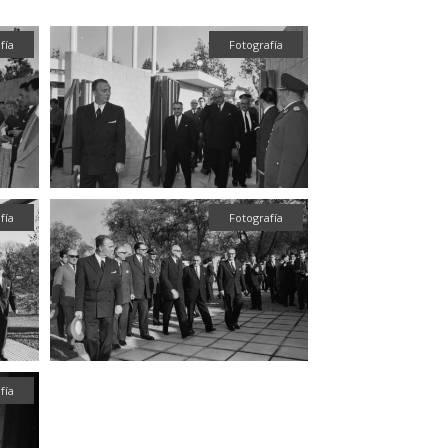
fía
Fotografía
fía
Fotografía
fía