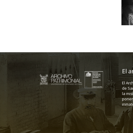
El a
El Arc
de Sa
la mis
poner 
inmate