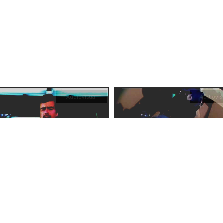
Audiovisual
Audiovis