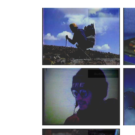
Audiovisual
Audiovisual
Audiovisual