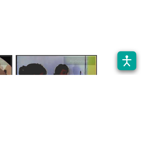
ual
Audiovisual