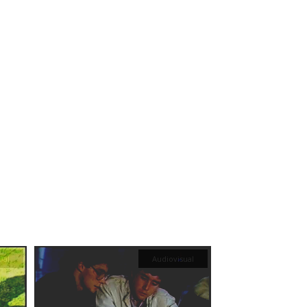
ual
Audiovisual