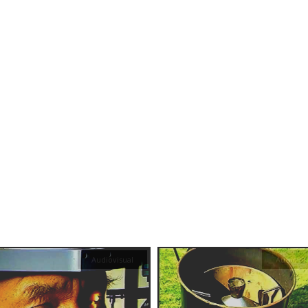
Audiovisual
Audiovis