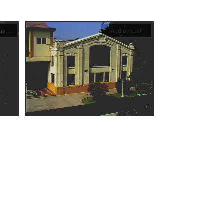
ual
Audiovisual