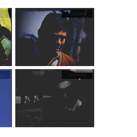
ual
Audiovisual
ual
Audiovisual