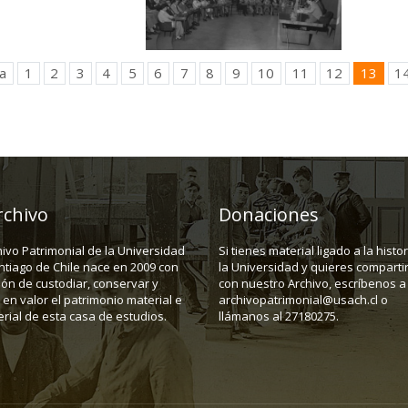
a
1
2
3
4
5
6
7
8
9
10
11
12
13
1
rchivo
Donaciones
hivo Patrimonial de la Universidad
Si tienes material ligado a la histo
ntiago de Chile nace en 2009 con
la Universidad y quieres compartir
ión de custodiar, conservar y
con nuestro Archivo, escríbenos a
en valor el patrimonio material e
archivopatrimonial@usach.cl o
rial de esta casa de estudios.
llámanos al 27180275.