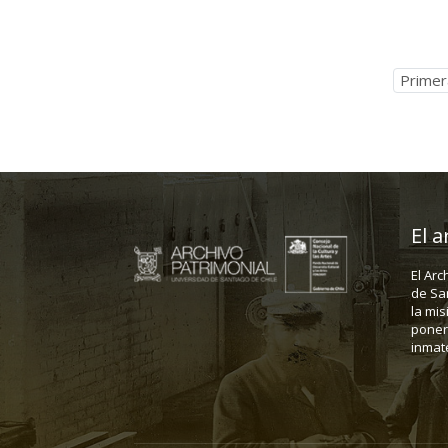
Primer
El a
El Arc
de Sa
la mis
poner 
inmate