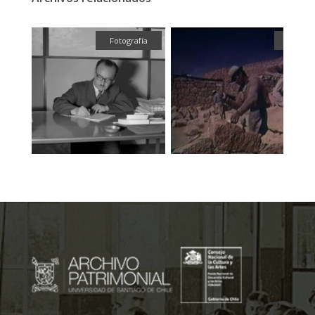
ual
Fotografía
Audiov