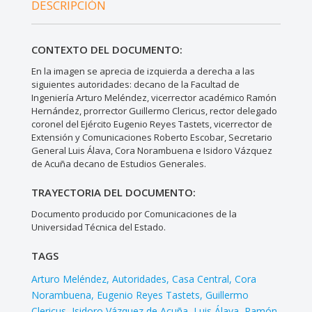
DESCRIPCIÓN
CONTEXTO DEL DOCUMENTO:
En la imagen se aprecia de izquierda a derecha a las
siguientes autoridades: decano de la Facultad de
Ingeniería Arturo Meléndez, vicerrector académico Ramón
Hernández, prorrector Guillermo Clericus, rector delegado
coronel del Ejército Eugenio Reyes Tastets, vicerrector de
Extensión y Comunicaciones Roberto Escobar, Secretario
General Luis Álava, Cora Norambuena e Isidoro Vázquez
de Acuña decano de Estudios Generales.
TRAYECTORIA DEL DOCUMENTO:
Documento producido por Comunicaciones de la
Universidad Técnica del Estado.
TAGS
Arturo Meléndez
Autoridades
Casa Central
Cora
Norambuena
Eugenio Reyes Tastets
Guillermo
Clericus
Isidoro Vázquez de Acuña
Luis Álava
Ramón