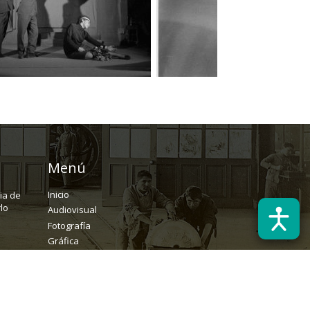
Menú
Inicio
ria de
lo
Audiovisual
Fotografía
Gráfica
Textual
Archivo
Solicitudes