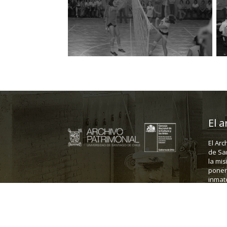
El a
El Arc
de Sa
la mis
poner 
inmate