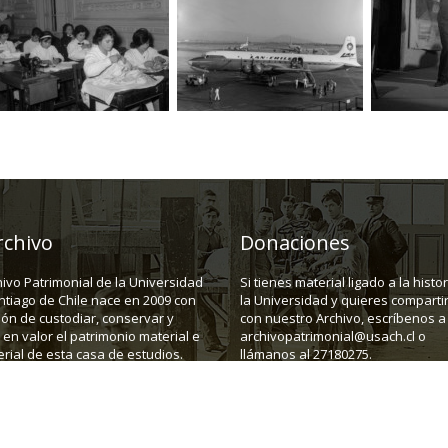
rchivo
Donaciones
hivo Patrimonial de la Universidad
Si tienes material ligado a la histo
ntiago de Chile nace en 2009 con
la Universidad y quieres compartir
ión de custodiar, conservar y
con nuestro Archivo, escríbenos a
en valor el patrimonio material e
archivopatrimonial@usach.cl o
rial de esta casa de estudios.
llámanos al 27180275.