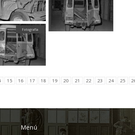
Fotografía
4
15
16
17
18
19
20
21
22
23
24
25
2
Menú