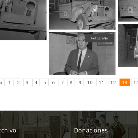
Fotografía
a
1
2
3
4
5
6
7
8
9
10
11
12
13
1
rchivo
Donaciones