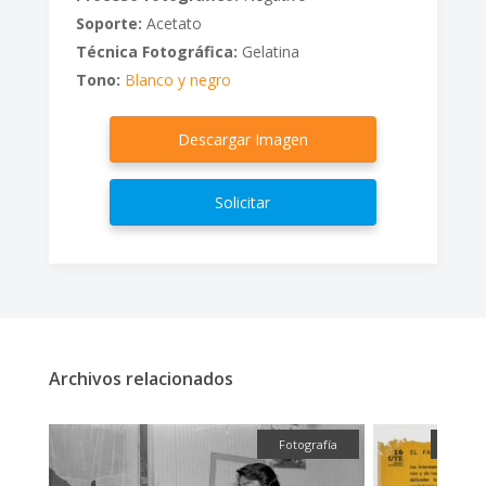
Soporte:
Acetato
Técnica Fotográfica:
Gelatina
Tono:
Blanco y negro
Descargar Imagen
Solicitar
Archivos relacionados
fía
Fotografía
Gráfi