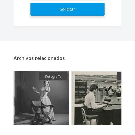
Solicitar
Archivos relacionados
fía
Fotografía
Fotogra