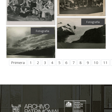
Fotografía
Fotografía
Primera
1
2
3
4
5
6
7
8
9
10
11