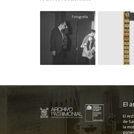
Fotografía
Fotografía
El a
El Arc
de Sa
la mis
poner 