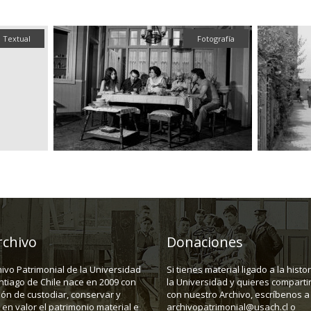
Textual
Fotografía
rchivo
Donaciones
hivo Patrimonial de la Universidad
Si tienes material ligado a la histo
ntiago de Chile nace en 2009 con
la Universidad y quieres compartir
ión de custodiar, conservar y
con nuestro Archivo, escríbenos a
en valor el patrimonio material e
archivopatrimonial@usach.cl o