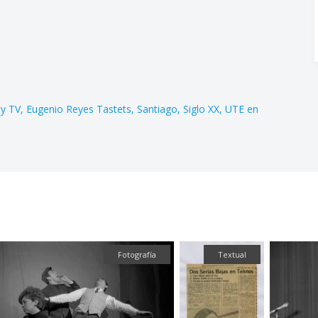
 y TV
Eugenio Reyes Tastets
Santiago
Siglo XX
UTE en
Textual
Fotografía
Fot