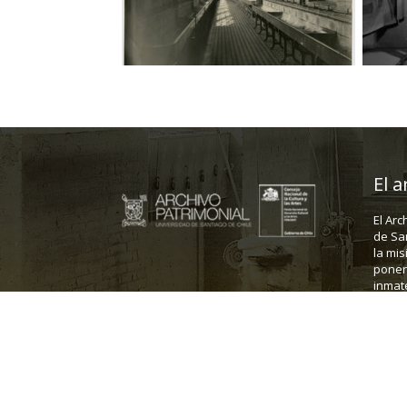
El a
El Arc
de Sa
la mis
poner 
inmate
Dirección: Fanor Velasco 