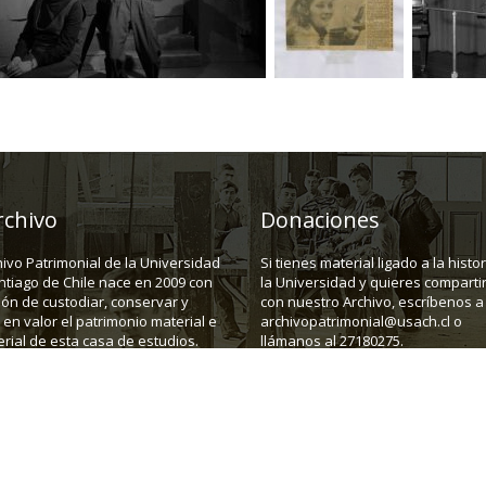
rchivo
Donaciones
hivo Patrimonial de la Universidad
Si tienes material ligado a la histo
ntiago de Chile nace en 2009 con
la Universidad y quieres compartir
ión de custodiar, conservar y
con nuestro Archivo, escríbenos a
en valor el patrimonio material e
archivopatrimonial@usach.cl o
rial de esta casa de estudios.
llámanos al 27180275.
43, depto C. Santiago.
Teléfono:
(562) 27180275
E-mail:
a