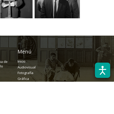
Menú
Inicio
ria de
lo
Audiovisual
Fotografía
Gráfica
Textual
Archivo
Solicitudes
rchivopatrimonial@usach.cl