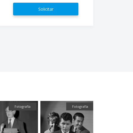
Solicitar
ografía
Textual
Textual