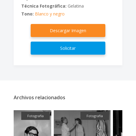
Técnica Fotográfica:
Gelatina
Tono:
Blanco y negro
Descargar Imagen
Solicitar
Archivos relacionados
ual
Fotografía
Fotografía