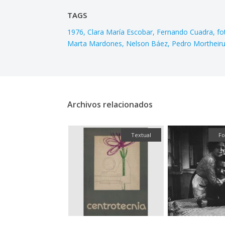
TAGS
1976
Clara María Escobar
Fernando Cuadra
fo
Marta Mardones
Nelson Báez
Pedro Mortheir
Archivos relacionados
Fotografía
Textual
Fo