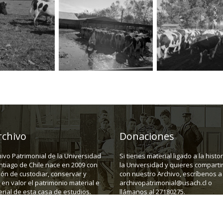
rchivo
Donaciones
hivo Patrimonial de la Universidad
Si tienes material ligado a la histo
ntiago de Chile nace en 2009 con
la Universidad y quieres compartir
ión de custodiar, conservar y
con nuestro Archivo, escríbenos a
en valor el patrimonio material e
archivopatrimonial@usach.cl o
rial de esta casa de estudios.
llámanos al 27180275.