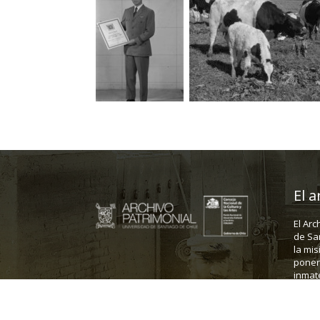
El a
El Arc
de Sa
la mis
poner 
inmate