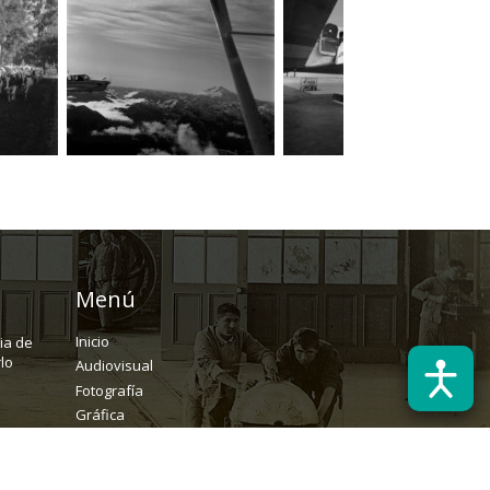
Menú
Inicio
ria de
lo
Audiovisual
Fotografía
Gráfica
Textual
Archivo
Solicitudes