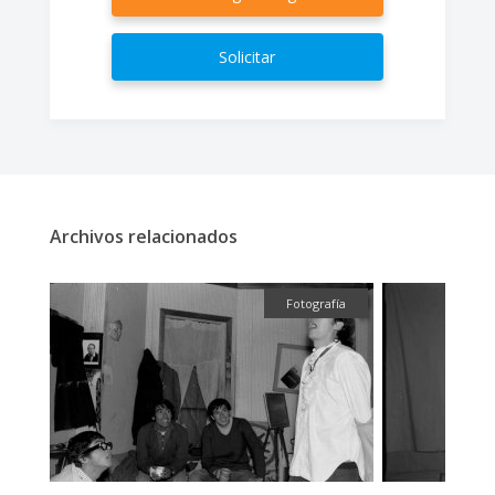
Solicitar
Archivos relacionados
fía
Fotografía
Fotografí