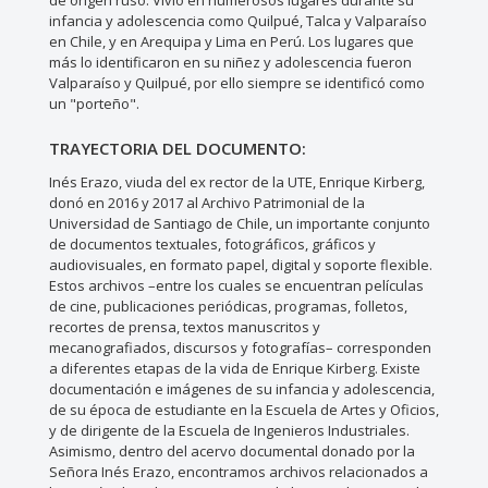
de origen ruso. Vivió en numerosos lugares durante su
infancia y adolescencia como Quilpué, Talca y Valparaíso
en Chile, y en Arequipa y Lima en Perú. Los lugares que
más lo identificaron en su niñez y adolescencia fueron
Valparaíso y Quilpué, por ello siempre se identificó como
un "porteño".
TRAYECTORIA DEL DOCUMENTO:
Inés Erazo, viuda del ex rector de la UTE, Enrique Kirberg,
donó en 2016 y 2017 al Archivo Patrimonial de la
Universidad de Santiago de Chile, un importante conjunto
de documentos textuales, fotográficos, gráficos y
audiovisuales, en formato papel, digital y soporte flexible.
Estos archivos –entre los cuales se encuentran películas
de cine, publicaciones periódicas, programas, folletos,
recortes de prensa, textos manuscritos y
mecanografiados, discursos y fotografías– corresponden
a diferentes etapas de la vida de Enrique Kirberg. Existe
documentación e imágenes de su infancia y adolescencia,
de su época de estudiante en la Escuela de Artes y Oficios,
y de dirigente de la Escuela de Ingenieros Industriales.
Asimismo, dentro del acervo documental donado por la
Señora Inés Erazo, encontramos archivos relacionados a