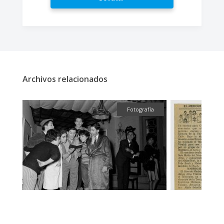
Archivos relacionados
fía
Textual
Textual