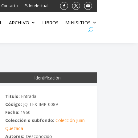
Contacto
P. Intelectual
L
ARCHIVO
LIBROS
MINISITIOS
Identificación
Titulo:
Entrada
Código:
JQ-TEX-IMP-0089
Fecha:
1960
Colección o subfondo:
Colección Juan
Quezada
Autores:
Desconocido