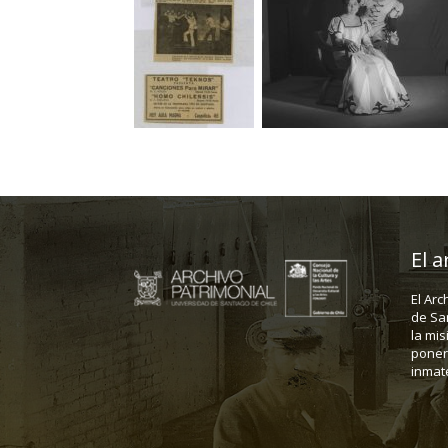
El a
El Arc
de Sa
la mis
poner 
inmate