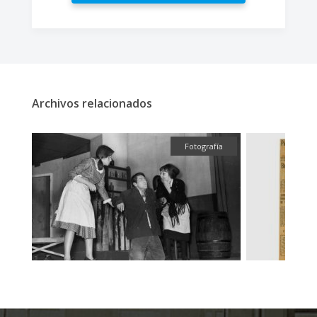
Archivos relacionados
ual
Fotografía