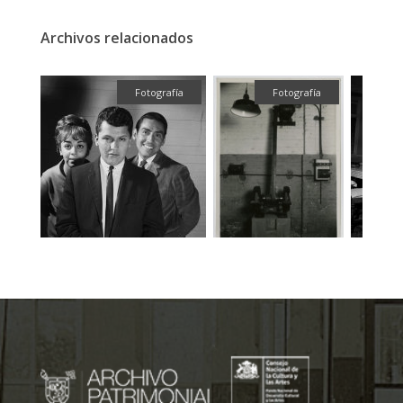
Archivos relacionados
ual
Fotografía
Fotografía
F