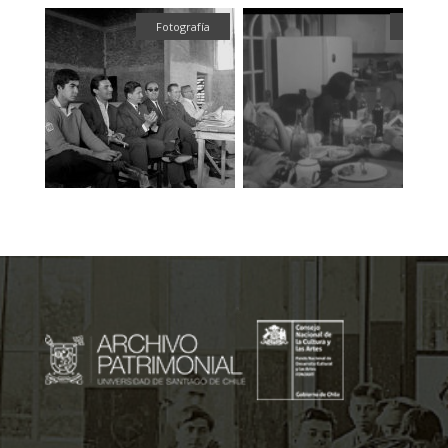
fía
Fotografía
Audiov