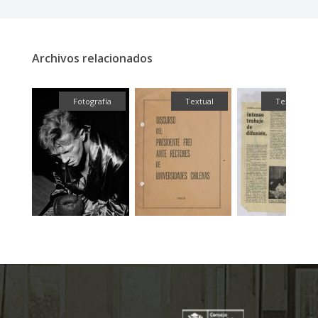
Archivos relacionados
ual
Fotografía
Textual
Textual