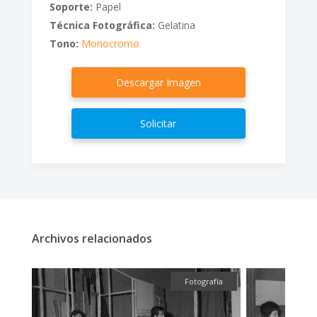
Soporte:
Papel
Técnica Fotográfica:
Gelatina
Tono:
Monocromo
Descargar Imagen
Solicitar
Archivos relacionados
fía
Fotografía