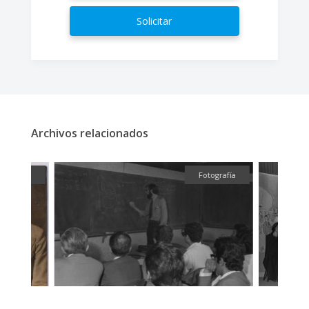
Solicitar
Archivos relacionados
fía
Fotografía