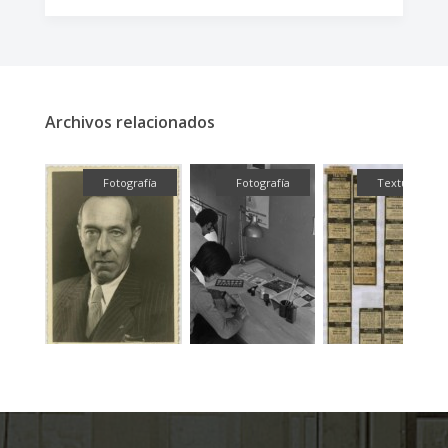
Archivos relacionados
fía
Fotografía
Fotografía
Textual