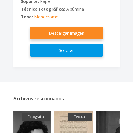
Soporte:
Papel
Técnica Fotográfica:
Albúmina
Tono:
Monocromo
Descargar Imagen
Solicitar
Archivos relacionados
fía
Fotografía
Textual
F