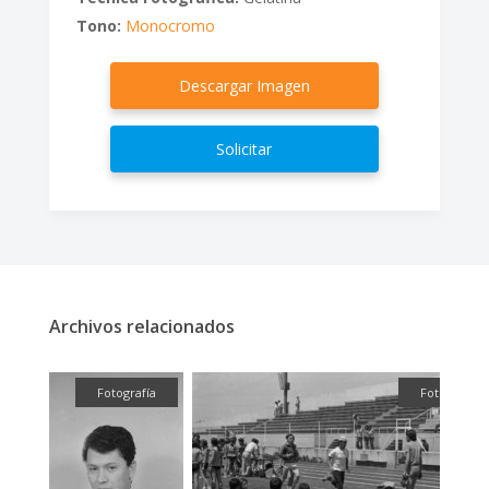
Tono:
Monocromo
Descargar Imagen
Solicitar
Archivos relacionados
fía
Fotografía
Fotografía