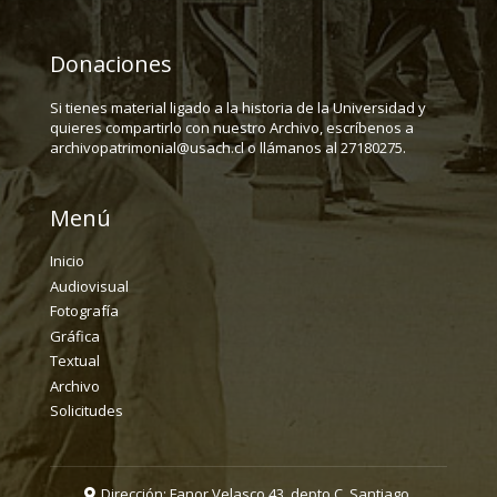
Donaciones
Si tienes material ligado a la historia de la Universidad y
quieres compartirlo con nuestro Archivo, escríbenos a
archivopatrimonial@usach.cl o llámanos al 27180275.
Menú
Inicio
Audiovisual
Fotografía
Gráfica
Textual
Archivo
Solicitudes
Dirección: Fanor Velasco 43, depto C. Santiago.