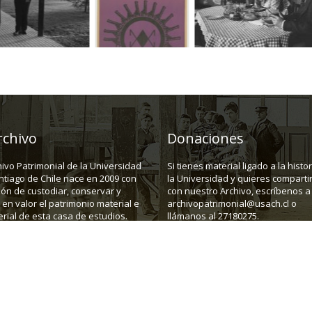
rchivo
Donaciones
hivo Patrimonial de la Universidad
Si tienes material ligado a la histo
ntiago de Chile nace en 2009 con
la Universidad y quieres compartir
ión de custodiar, conservar y
con nuestro Archivo, escríbenos a
en valor el patrimonio material e
archivopatrimonial@usach.cl o
rial de esta casa de estudios.
llámanos al 27180275.
43, depto C. Santiago.
Teléfono:
(562) 27180275
E-mail:
a