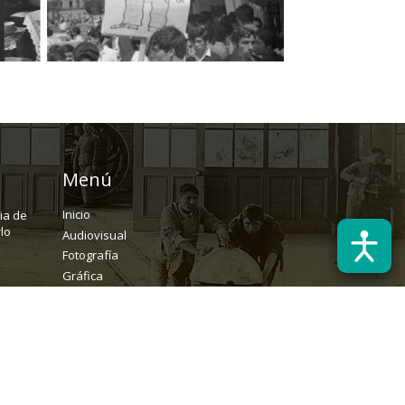
Menú
Inicio
ria de
lo
Audiovisual
Fotografía
Gráfica
Textual
Archivo
Solicitudes
rchivopatrimonial@usach.cl