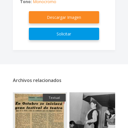
Tono:
Monocromo
Descargar Imagen
Solicitar
Archivos relacionados
ual
Fotografía
Gráfi