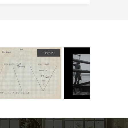
Textual
Audiovisual