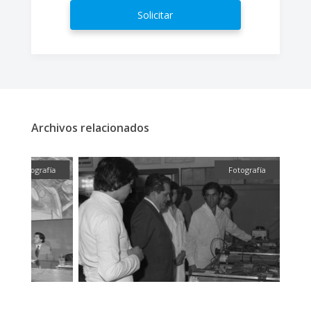
Solicitar
Archivos relacionados
fía
Fotografía
Fotografí